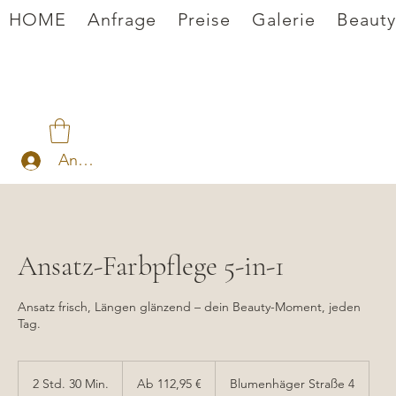
HOME
Anfrage
Preise
Galerie
Beauty
Anmelden
Ansatz-Farbpflege 5-in-1
Ansatz frisch, Längen glänzend – dein Beauty-Moment, jeden
Tag.
Ab
112,95
2 Std. 30 Min.
2
Ab 112,95 €
Blumenhäger Straße 4
Euro