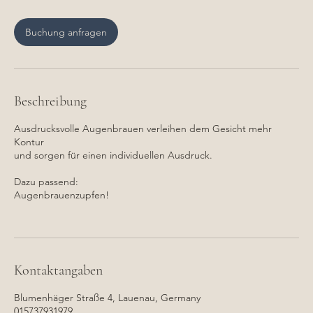
M
i
n
Buchung anfragen
.
Beschreibung
Ausdrucksvolle Augenbrauen verleihen dem Gesicht mehr
Kontur
und sorgen für einen individuellen Ausdruck.
Dazu passend:
Augenbrauenzupfen!
Kontaktangaben
Blumenhäger Straße 4, Lauenau, Germany
015737931979