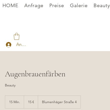
HOME
Anfrage
Preise
Galerie
Beauty
Anmelden
Augenbrauenfärben
Beauty
15
Euro
15 Min.
1
15 €
Blumenhäger Straße 4
5