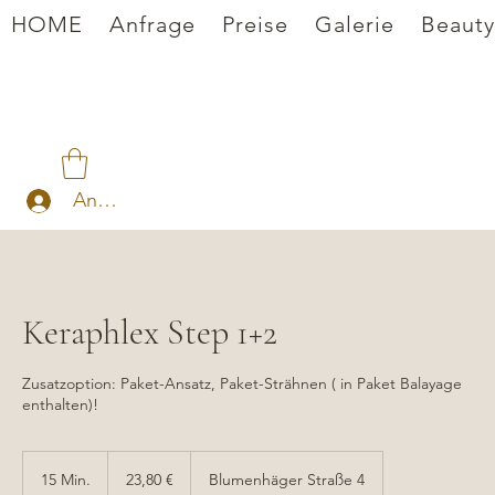
HOME
Anfrage
Preise
Galerie
Beauty
Anmelden
Keraphlex Step 1+2
Zusatzoption: Paket-Ansatz, Paket-Strähnen ( in Paket Balayage
enthalten)!
23,80
Euro
15 Min.
1
23,80 €
Blumenhäger Straße 4